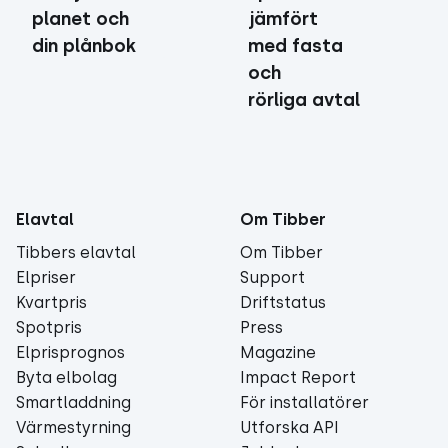
planet och
jämfört
din plånbok
med fasta
och
rörliga avtal
Elavtal
Om Tibber
Tibbers elavtal
Om Tibber
Elpriser
Support
Kvartpris
Driftstatus
Spotpris
Press
Elprisprognos
Magazine
Byta elbolag
Impact Report
Smartladdning
För installatörer
Värmestyrning
Utforska API