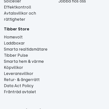
Solceller
Jobba hos oss
Effektkontroll
Avtalsvillkor och
rättigheter
Tibber Store
Homevolt
Laddboxar
Smarta realtidsmätare
Tibber Pulse
Smarta hem & värme
Köpvillkor
Leveransvillkor
Retur- & ångerrätt
Data Act Policy
Frånträd avtalet