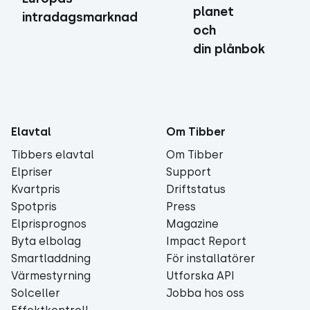
planet
intradagsmarknad
och
din plånbok
Elavtal
Om Tibber
Tibbers elavtal
Om Tibber
Elpriser
Support
Kvartpris
Driftstatus
Spotpris
Press
Elprisprognos
Magazine
Byta elbolag
Impact Report
Smartladdning
För installatörer
Värmestyrning
Utforska API
Solceller
Jobba hos oss