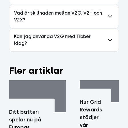
Vad är skillnaden mellan V2G, V2H och
V2X?
Kan jag använda V2G med Tibber
idag?
Fler artiklar
Hur Grid
Rewards
Ditt batteri
stödjer
spelar nu på
vår
Europas