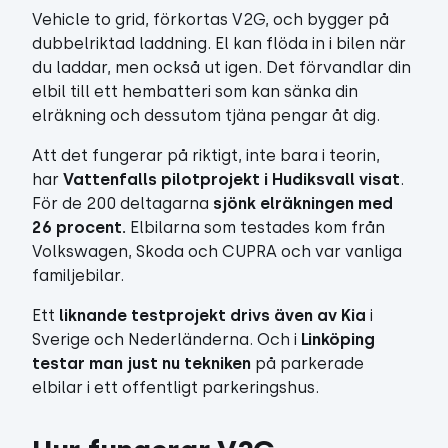
Vehicle to grid, förkortas V2G, och bygger på
dubbelriktad laddning. El kan flöda in i bilen när
du laddar, men också ut igen. Det förvandlar din
elbil till ett hembatteri som kan sänka din
elräkning och dessutom tjäna pengar åt dig.
Att det fungerar på riktigt, inte bara i teorin,
har
Vattenfalls pilotprojekt i Hudiksvall visat
.
För de 200 deltagarna
sjönk elräkningen med
26 procent.
Elbilarna som testades kom från
Volkswagen, Skoda och CUPRA och var vanliga
familjebilar.
Ett
liknande testprojekt drivs även av Kia
i
Sverige och Nederländerna. Och i
Linköping
testar man just nu tekniken
på parkerade
elbilar i ett offentligt parkeringshus.