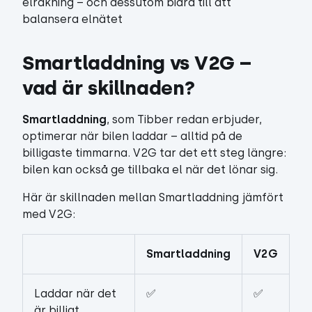
elräkning – och dessutom bidra till att
balansera elnätet
Smartladdning vs V2G – 
vad är skillnaden?
Smartladdning
, som Tibber redan erbjuder,
optimerar när bilen laddar – alltid på de
billigaste timmarna. V2G tar det ett steg längre:
bilen kan också ge tillbaka el när det lönar sig.
Här är skillnaden mellan Smartladdning jämfört
med V2G:
Smartladdning
V2G
Laddar när det
✅
✅
är billigt