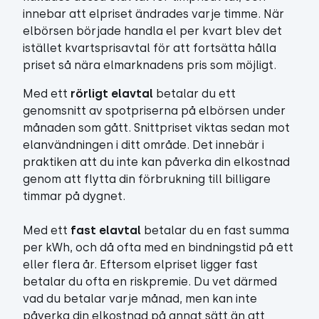
innebar att elpriset ändrades varje timme. När
elbörsen började handla el per kvart blev det
istället kvartsprisavtal för att fortsätta hålla
priset så nära elmarknadens pris som möjligt.
Med ett
rörligt elavtal
betalar du ett
genomsnitt av spotpriserna på elbörsen under
månaden som gått. Snittpriset viktas sedan mot
elanvändningen i ditt område. Det innebär i
praktiken att du inte kan påverka din elkostnad
genom att flytta din förbrukning till billigare
timmar på dygnet.
Med ett
fast elavtal
betalar du en fast summa
per kWh, och då ofta med en bindningstid på ett
eller flera år. Eftersom elpriset ligger fast
betalar du ofta en riskpremie. Du vet därmed
vad du betalar varje månad, men kan inte
påverka din elkostnad på annat sätt än att