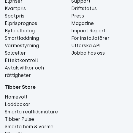
Elpriser
Support
Kvartpris
Driftstatus
Spotpris
Press
Elprisprognos
Magazine
Byta elbolag
Impact Report
Smartladdning
För installatörer
Värmestyrning
Utforska API
Solceller
Jobba hos oss
Effektkontroll
Avtalsvillkor och
rättigheter
Tibber Store
Homevolt
Laddboxar
Smarta realtidsmätare
Tibber Pulse
Smarta hem & värme