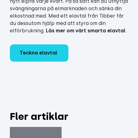
nytt elpris varje kvart. På så sätt kan du utnyttja
svängningarna på elmarknaden och sänka din
elkostnad med. Med ett elavtal från Tibber får
du dessutom hjälp med att styra om din
elförbrukning.
Läs mer om vårt smarta elavtal
.
Teckna elavtal
Fler artiklar