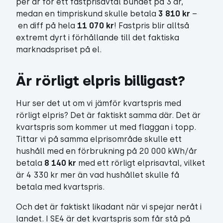
per år för ett fastprisavtal bundet på 3 år,
medan en timpriskund skulle betala
3 810 kr
–
en diff på hela
11 070 kr
! Fastpris blir alltså
extremt dyrt i förhållande till det faktiska
marknadspriset på el.
Är rörligt elpris billigast?
Hur ser det ut om vi jämför kvartspris med
rörligt elpris? Det är faktiskt samma där. Det är
kvartspris som kommer ut med flaggan i topp.
Tittar vi på samma elprisområde skulle ett
hushåll med en förbrukning på 20 000 kWh/år
betala
8 140 kr
med ett rörligt elprisavtal, vilket
är 4 330 kr mer än vad hushållet skulle få
betala med kvartspris.
Och det är faktiskt likadant när vi spejar neråt i
landet. I SE4 är det kvartspris som får stå på