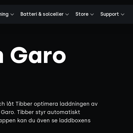
ning
Batteri & solceller
Store
Support
n Garo
ch låt Tibber optimera laddningen av
n Garo. Tibber styr automatiskt
 I appen kan du även se laddboxens