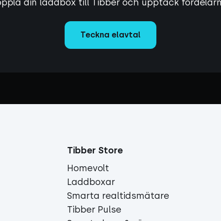
ppla din laddbox till Tibber och upptäck fördelar
Teckna elavtal
Tibber Store
Homevolt
Laddboxar
Smarta realtidsmätare
Tibber Pulse