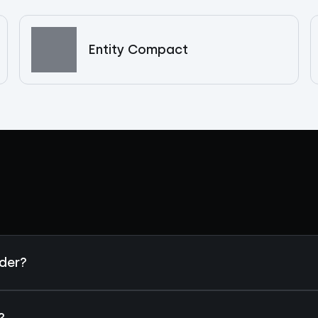
Entity Compact
ader?
?