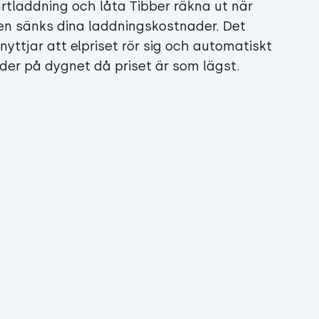
laddning och låta Tibber räkna ut när
len sänks dina laddningskostnader. Det
yttjar att elpriset rör sig och automatiskt
 tider på dygnet då priset är som lägst.