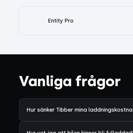
Entity Pro
Vanliga frågor
Hur sänker Tibber mina laddningskostn
Hur vet jag att bilen hinner bli fulladdad