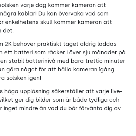
e solsken varje dag kommer kameran att
 några kablar! Du kan övervaka vad som
för enkelhetens skull kommer kameran att
n det.
 2K behöver praktiskt taget aldrig laddas
h ett batteri som räcker i över sju månader på
en stabil batterinivå med bara trettio minuter
an göra något för att hålla kameran igång.
ra solsken igen!
höga upplösning säkerställer att varje live-
 vilket ger dig bilder som är både tydliga och
 inget mindre än vad du bör förvänta dig av
ror
Med sin höga IP66-klassificering,