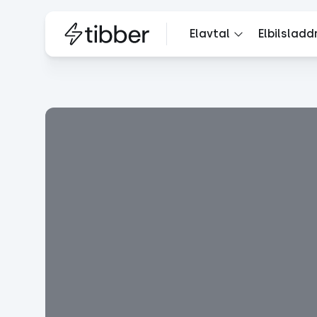
Elavtal
Elbilsladd