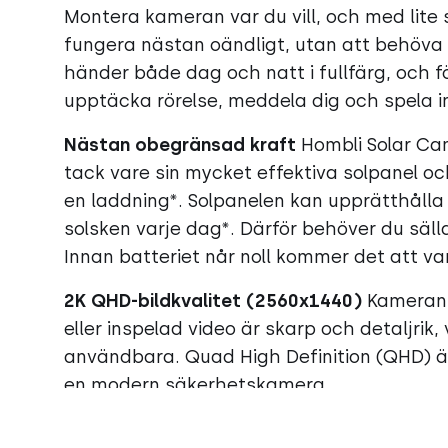
Montera kameran var du vill, och med lit
fungera nästan oändligt, utan att behöva
händer både dag och natt i fullfärg, och 
upptäcka rörelse, meddela dig och spela i
Nästan obegränsad kraft
Hombli Solar Cam
tack vare sin mycket effektiva solpanel oc
en laddning*. Solpanelen kan upprätthålla 
solsken varje dag*. Därför behöver du säll
Innan batteriet når noll kommer det att va
2K QHD-bildkvalitet (2560x1440)
Kamerans 
eller inspelad video är skarp och detaljrik,
användbara. Quad High Definition (QHD) är
en modern säkerhetskamera.
Utomhuschampionen bland säkerhetskame