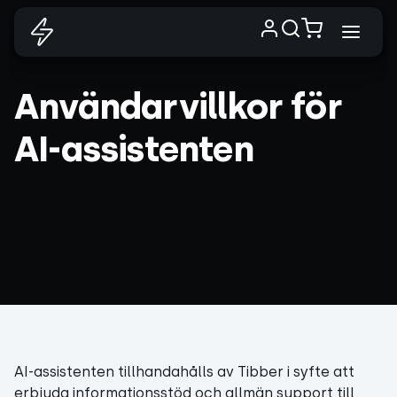
Användarvillkor för
AI-assistenten
AI-assistenten tillhandahålls av Tibber i syfte att
erbjuda informationsstöd och allmän support till