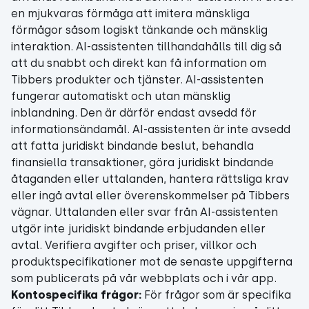
en mjukvaras förmåga att imitera mänskliga
förmågor såsom logiskt tänkande och mänsklig
interaktion. AI-assistenten tillhandahålls till dig så
att du snabbt och direkt kan få information om
Tibbers produkter och tjänster. AI-assistenten
fungerar automatiskt och utan mänsklig
inblandning. Den är därför endast avsedd för
informationsändamål. AI-assistenten är inte avsedd
att fatta juridiskt bindande beslut, behandla
finansiella transaktioner, göra juridiskt bindande
åtaganden eller uttalanden, hantera rättsliga krav
eller ingå avtal eller överenskommelser på Tibbers
vägnar. Uttalanden eller svar från AI-assistenten
utgör inte juridiskt bindande erbjudanden eller
avtal.
Verifiera avgifter och priser, villkor och
produktspecifikationer mot de senaste uppgifterna
som publicerats på vår webbplats och i vår app.
Kontospecifika frågor:
För frågor som är specifika