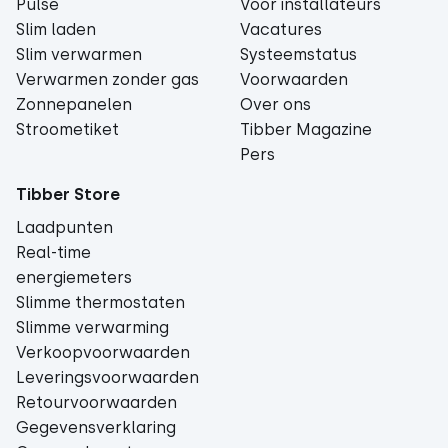
Pulse
Voor installateurs
Slim laden
Vacatures
Slim verwarmen
Systeemstatus
Verwarmen zonder gas
Voorwaarden
Zonnepanelen
Over ons
Stroometiket
Tibber Magazine
Pers
Tibber Store
Laadpunten
Real-time
energiemeters
Slimme thermostaten
Slimme verwarming
Verkoopvoorwaarden
Leveringsvoorwaarden
Retourvoorwaarden
Gegevensverklaring