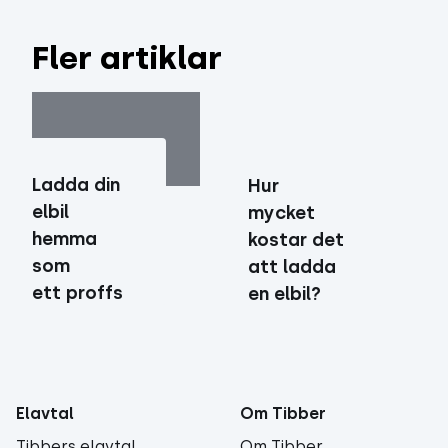
Fler artiklar
Ladda din
Hur
elbil
mycket
hemma
kostar det
som
att ladda
ett proffs
en elbil?
Elavtal
Om Tibber
Tibbers elavtal
Om Tibber