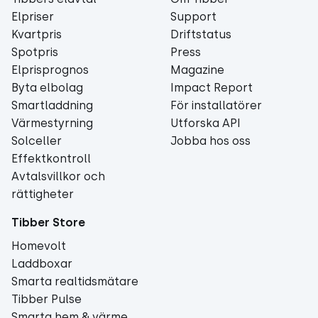
Elpriser
Support
Kvartpris
Driftstatus
Spotpris
Press
Elprisprognos
Magazine
Byta elbolag
Impact Report
Smartladdning
För installatörer
Värmestyrning
Utforska API
Solceller
Jobba hos oss
Effektkontroll
Avtalsvillkor och
rättigheter
Tibber Store
Homevolt
Laddboxar
Smarta realtidsmätare
Tibber Pulse
Smarta hem & värme