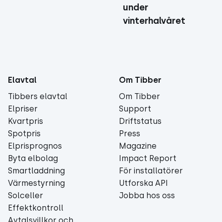
under
vinterhalvåret
Elavtal
Om Tibber
Tibbers elavtal
Om Tibber
Elpriser
Support
Kvartpris
Driftstatus
Spotpris
Press
Elprisprognos
Magazine
Byta elbolag
Impact Report
Smartladdning
För installatörer
Värmestyrning
Utforska API
Solceller
Jobba hos oss
Effektkontroll
Avtalsvillkor och