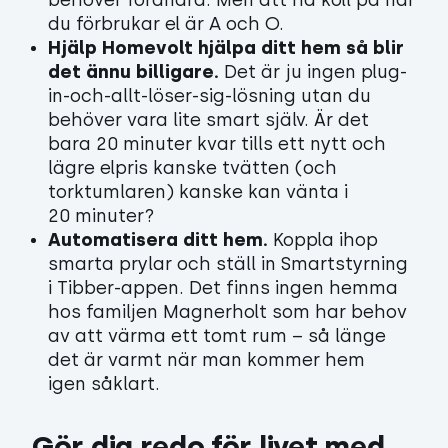
behöver förändra. Men att ha koll på när
du förbrukar el är A och O.
Hjälp Homevolt hjälpa ditt hem så blir
det ännu billigare.
Det är ju ingen plug-
in-och-allt-löser-sig-lösning utan du
behöver vara lite smart själv. Är det
bara 20 minuter kvar tills ett nytt och
lägre elpris kanske tvätten (och
torktumlaren) kanske kan vänta i
20 minuter?
Automatisera ditt hem.
Koppla ihop
smarta prylar och ställ in Smartstyrning
i Tibber-appen. Det finns ingen hemma
hos familjen Magnerholt som har behov
av att värma ett tomt rum – så länge
det är varmt när man kommer hem
igen såklart.
Gör dig redo för livet med 