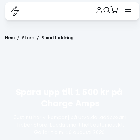
Hem
Store
Smartladdning
Spara upp till 1 500 kr på 
Charge Amps
Just nu har vi kampanj på utvalda laddboxar i
Tibber Store. Ladda smart helt automatiskt.
Gäller t.o.m. 16 augusti 2026.