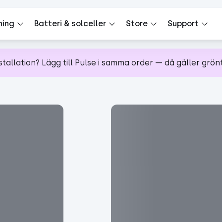
ning
Batteri & solceller
Store
Support
allation? Lägg till Pulse i samma order — då gäller grön