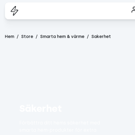
Hem
Store
Smarta hem & värme
Sakerhet
Säkerhet
Förbättra ditt hems säkerhet med
smarta hem-produkter för extra