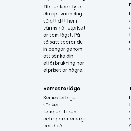
Tibber kan styra
din uppvärmning
så att ditt hem
värms när elpriset
f
är som lägst. På
så sätt sparar du
in pengar genom
att sänka din
elförbrukning när
elpriset är högre.
Semesterläge
Semesterläge
sänker
temperaturen
d
och sparar energi
när du är
ä