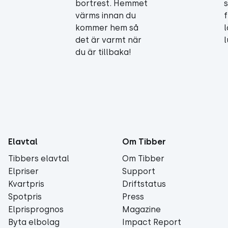
bortrest. Hemmet
värms innan du
f
kommer hem så
det är varmt när
du är tillbaka!
Elavtal
Om Tibber
Tibbers elavtal
Om Tibber
Elpriser
Support
Kvartpris
Driftstatus
Spotpris
Press
Elprisprognos
Magazine
Byta elbolag
Impact Report