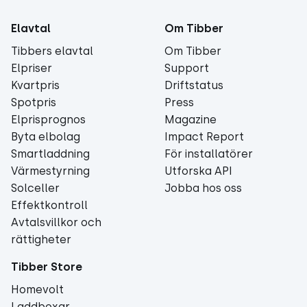
Elavtal
Om Tibber
Tibbers elavtal
Om Tibber
Elpriser
Support
Kvartpris
Driftstatus
Spotpris
Press
Elprisprognos
Magazine
Byta elbolag
Impact Report
Smartladdning
För installatörer
Värmestyrning
Utforska API
Solceller
Jobba hos oss
Effektkontroll
Avtalsvillkor och
rättigheter
Tibber Store
Homevolt
Laddboxar