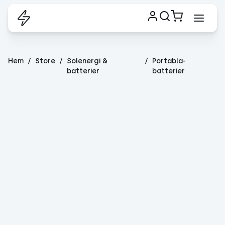
Hem
Store
Solenergi &
Portabla-
batterier
batterier
Portabla batterier
De här uppladdningsbara batterierna