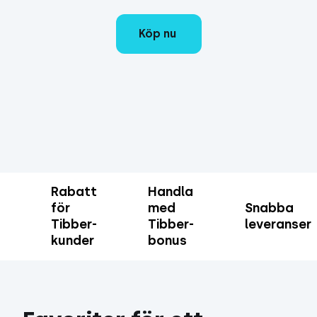
Köp nu
Rabatt
Handla
för
med
Snabba
Tibber-
Tibber-
leveranser
kunder
bonus