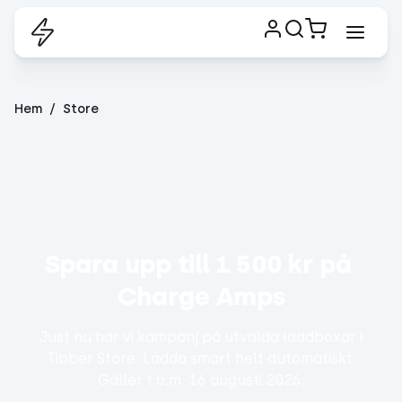
Hem
Store
Spara upp till 1 500 kr på 
Charge Amps
Just nu har vi kampanj på utvalda laddboxar i
Tibber Store. Ladda smart helt automatiskt.
Gäller t.o.m. 16 augusti 2026.