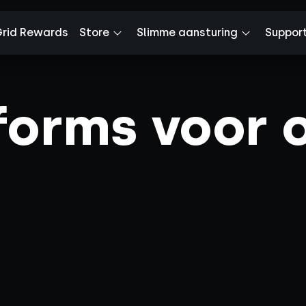
rid Rewards
Store
Slimme aansturing
Suppor
forms voor o