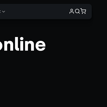
t
nline