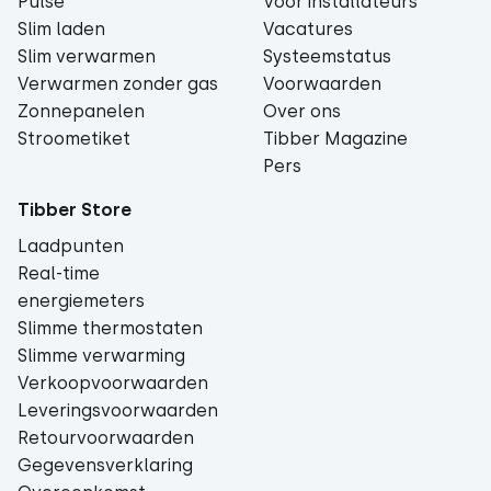
Pulse
Voor installateurs
Slim laden
Vacatures
Slim verwarmen
Systeemstatus
Verwarmen zonder gas
Voorwaarden
Zonnepanelen
Over ons
Stroometiket
Tibber Magazine
Pers
Tibber Store
Laadpunten
Real-time
energiemeters
Slimme thermostaten
Slimme verwarming
Verkoopvoorwaarden
Leveringsvoorwaarden
Retourvoorwaarden
Gegevensverklaring