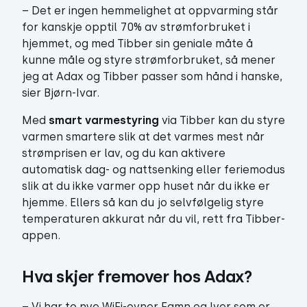
– Det er ingen hemmelighet at oppvarming står
for kanskje opptil 70% av strømforbruket i
hjemmet, og med Tibber sin geniale måte å
kunne måle og styre strømforbruket, så mener
jeg at Adax og Tibber passer som hånd i hanske,
sier Bjørn-Ivar.
Med
smart varmestyring
via Tibber kan du styre
varmen smartere slik at det varmes mest når
strømprisen er lav, og du kan aktivere
automatisk dag- og nattsenking eller feriemodus
slik at du ikke varmer opp huset når du ikke er
hjemme. Ellers så kan du jo selvfølgelig styre
temperaturen akkurat når du vil, rett fra Tibber-
appen.
Hva skjer fremover hos Adax?
– Vi har to nye WiFi-ovner Famn og Iver som er