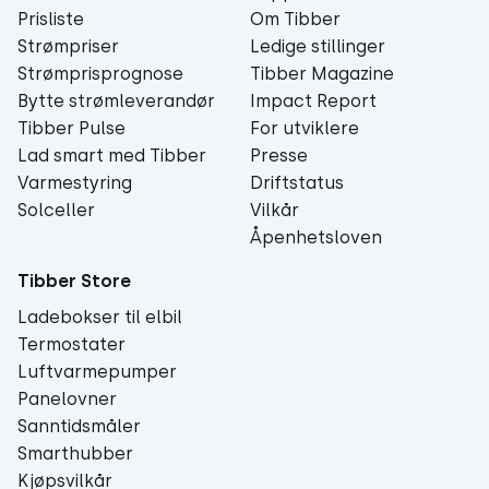
Prisliste
Om Tibber
Strømpriser
Ledige stillinger
Strømprisprognose
Tibber Magazine
Bytte strømleverandør
Impact Report
Tibber Pulse
For utviklere
Lad smart med Tibber
Presse
Varmestyring
Driftstatus
Solceller
Vilkår
Åpenhetsloven
Tibber Store
Ladebokser til elbil
Termostater
Luftvarmepumper
Panelovner
Sanntidsmåler
Smarthubber
Kjøpsvilkår