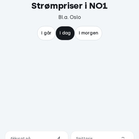
Strømpriser i
NO1
Bl.a. Oslo
I går
I dag
I morgen
Akkurat nå
Snittpris