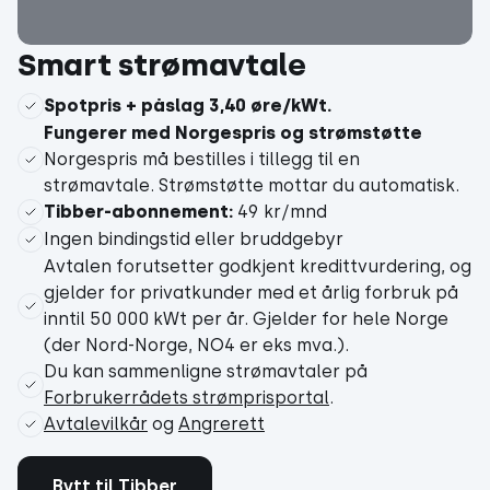
Smart strømavtale
Spotpris + påslag 3,40 øre/kWt.
Fungerer med Norgespris og strømstøtte
Norgespris må bestilles
i
tillegg
til en
strømavtale. Strømstøtte mottar du automatisk.
Tibber-abonnement:
49 kr/mnd
Ingen bindingstid eller bruddgebyr
Avtalen forutsetter godkjent kredittvurdering, og
gjelder for privatkunder med et årlig forbruk på
inntil 50 000 kWt per år. Gjelder for hele Norge
(der Nord-Norge, NO4 er eks mva.).
Du kan sammenligne strømavtaler på
Forbrukerrådets strømprisportal
.
Avtalevilkår
og
Angrerett
Bytt til Tibber