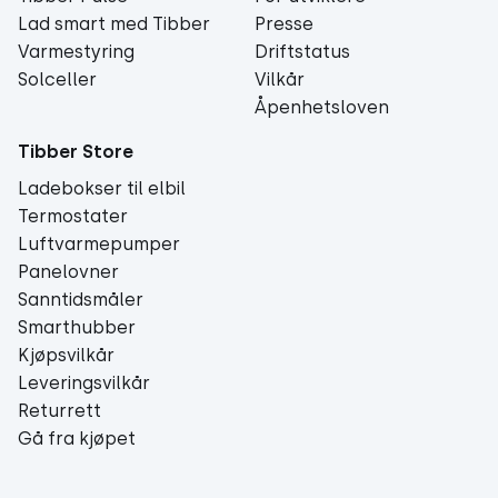
Lad smart med Tibber
Presse
Varmestyring
Driftstatus
Solceller
Vilkår
Åpenhetsloven
Tibber Store
Ladebokser til elbil
Termostater
Luftvarmepumper
Panelovner
Sanntidsmåler
Smarthubber
Kjøpsvilkår
Leveringsvilkår
Returrett
Gå fra kjøpet