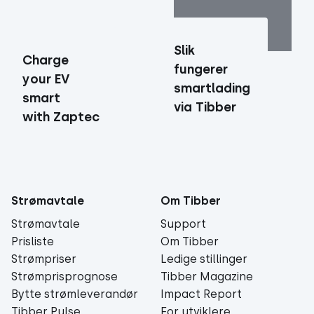
Slik
Charge
fungerer
your EV
smartlading
smart
via Tibber
with Zaptec
Strømavtale
Om Tibber
Strømavtale
Support
Prisliste
Om Tibber
Strømpriser
Ledige stillinger
Strømprisprognose
Tibber Magazine
Bytte strømleverandør
Impact Report
Tibber Pulse
For utviklere