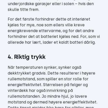
underjordiske garasjer eller i solen – hvis den
skulle titte frem.
For det første forhindrer dette at interiøret
kjøles for mye, noe som ellers ville kreve
energikrevende ettervarme, og for det andre
forhindrer det at batteriet kjøles ned. For, som vi
allerede har lært, lader et kaldt batteri dårlig.
4. Riktig trykk
Når temperaturen synker, synker også
dekktrykket gradvis. Dette resulterer i høyere
rullemotstand, som spiller en stor rolle for
energieffektivitet. Størrelsen på felger og
vinterdekk har også innvirkning på
rullemotstanden. Jo mindre hjul, jo lavere
motstand og dermed høyere energieffektivitet.
Dette tipset gjelder ikke bare for elbiler, men