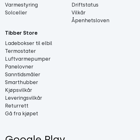
Varmestyring
Driftstatus
Solceller
Vilkår
Åpenhetsloven
Tibber Store
Ladebokser til elbil
Termostater
Luftvarmepumper
Panelovner
Sanntidsmåler
Smarthubber
Kjøpsvilkår
Leveringsvilkår
Returrett
Gå fra kjøpet
Google Play