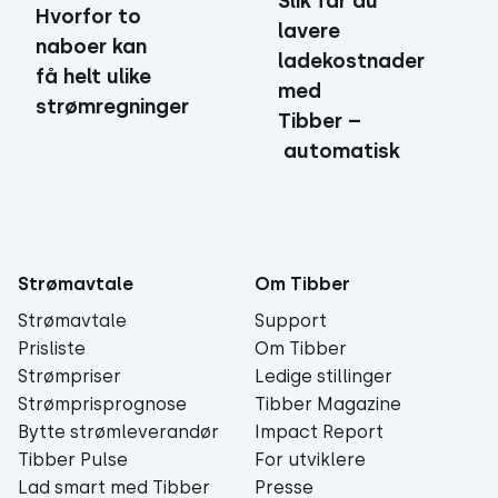
Slik får du
Hvorfor to
lavere
naboer kan
ladekostnader
få helt ulike
med
strømregninger
Tibber –
automatisk
Strømavtale
Om Tibber
Strømavtale
Support
Prisliste
Om Tibber
Strømpriser
Ledige stillinger
Strømprisprognose
Tibber Magazine
Bytte strømleverandør
Impact Report
Tibber Pulse
For utviklere
Lad smart med Tibber
Presse