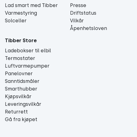
Lad smart med Tibber
Presse
Varmestyring
Driftstatus
Solceller
Vilkår
Åpenhetsloven
Tibber Store
Ladebokser til elbil
Termostater
Luftvarmepumper
Panelovner
Sanntidsmåler
Smarthubber
Kjøpsvilkår
Leveringsvilkår
Returrett
Gå fra kjøpet