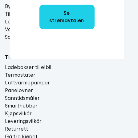
Bytte strømleverandør
Impact Report
Se 
Tibber Pulse
For utviklere
strømavtalen
Lad smart med Tibber
Presse
Varmestyring
Driftstatus
Solceller
Vilkår
Åpenhetsloven
Tibber Store
Ladebokser til elbil
Termostater
Luftvarmepumper
Panelovner
Sanntidsmåler
Smarthubber
Kjøpsvilkår
Leveringsvilkår
Returrett
Gå fra kjøpet