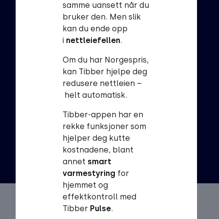
Hvorfor ikke prøve Tibber 
samme uansett når du
i dag?
bruker den. Men slik
kan du ende opp
Tibber handler strøm digitalt og smart, slik at du
i
nettleiefellen
.
får beste mulige strømpris. Du betaler kun 39 kr
Om du har Norgespris,
pr. måned og for strømmen du bruker (spotpris
kan Tibber hjelpe deg
fra Nord Pool + maks 2 øre pr. kWt som dekker
redusere nettleien –
alle avgifter).
helt automatisk.
Tibber-appen har en
Last ned Tibber
rekke funksjoner som
hjelper deg kutte
kostnadene, blant
annet
smart
varmestyring
for
hjemmet og
effektkontroll med
Tibber
Pulse
.