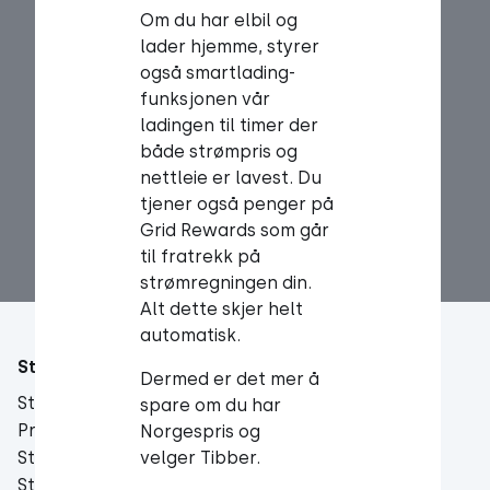
Om du har elbil og
lader hjemme, styrer
også smartlading-
funksjonen vår
ladingen til timer der
både strømpris og
nettleie er lavest. Du
tjener også penger på
Grid Rewards som går
til fratrekk på
strømregningen din.
Alt dette skjer helt
automatisk.
Strømavtale
Om Tibber
Dermed er det mer å
Strømavtale
Support
spare om du har
Prisliste
Om Tibber
Norgespris og
Strømpriser
velger Tibber.
Ledige stillinger
Strømprisprognose
Tibber Magazine