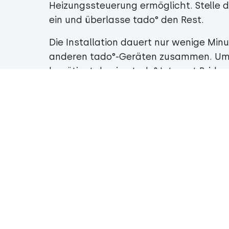
Heizungssteuerung ermöglicht. Stelle 
ein und überlasse tado° den Rest.
Die Installation dauert nur wenige Min
anderen tado°-Geräten zusammen. Um d
benötigst du eine tado° Internet Bridge
Einbau
Einzelheiten