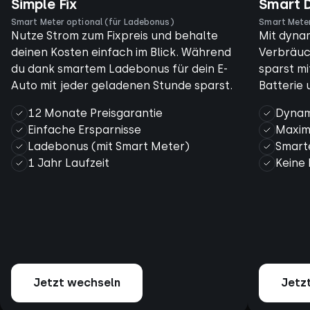
Simple Fix
Smart 
Smart Meter optional (für Ladebonus)
Smart Meter
Nutze Strom zum Fixpreis und behalte
Mit dyna
deinen Kosten einfach im Blick. Während
Verbräuc
du dank smartem Ladebonus für dein E-
sparst mi
Auto mit jeder geladenen Stunde sparst.
Batterie 
12 Monate Preisgarantie
Dynam
Einfache Ersparnisse
Maxim
Ladebonus (mit Smart Meter)
Smart
1 Jahr Laufzeit
Keine 
Jetzt wechseln
Jetz