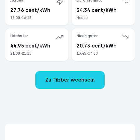
Aktuell
Durchschnitt
27.76
cent/kWh
34.34
cent/kWh
16:00-16:15
Heute
Höchster
Niedrigster
44.95
cent/kWh
20.73
cent/kWh
21:00-21:15
13:45-14:00
Zu Tibber wechseln