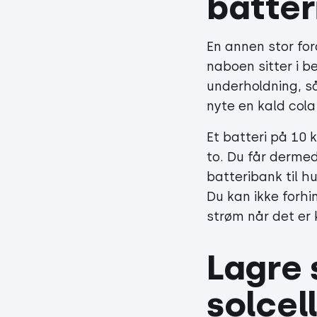
batter
En annen stor for
naboen sitter i b
underholdning, så
nyte en kald cola
Et batteri på 10 
to. Du får derme
batteribank til h
Du kan ikke forhi
strøm når det er k
Lagre 
solcel