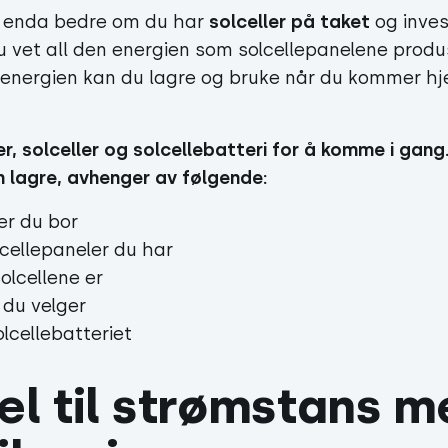
re enda bedre om du har
solceller på taket
og invest
Du vet all den energien som solcellepanelene prod
 energien kan du lagre og bruke når du kommer h
er, solceller og solcellebatteri for å komme i gang
 lagre, avhenger av følgende:
er du bor
cellepaneler du har
olcellene er
 du velger
olcellebatteriet
vel til strømstans m