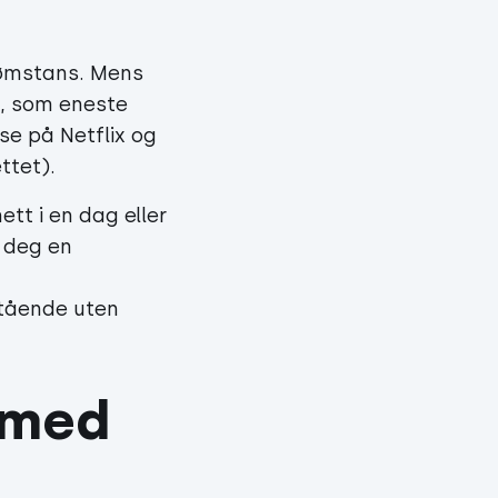
trømstans. Mens
m, som eneste
se på Netflix og
ttet).
tt i en dag eller
 deg en
stående uten
 med 