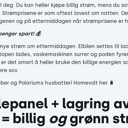
il deg. Du kan heller kjøpe billig strøm, mens du so
i. Strømprisene er som oftest lavest om natten. D
enen og på ettermiddagen når strømprisene er h
penger spart! 💰
mye strøm om ettermiddagen. Elbilen settes til la
topen lades, vaskemaskinen surrer og poden fyrer
a er det smart å heller bruke den billige energien 
re sov.
ber og Polariums husbatteri Homevolt her
🔋
lepanel + lagring av
= billig 
og
 grønn s