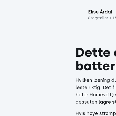
Elise Årdal
Storyteller
•
1
Dette 
batter
Hvilken løsning d
leste riktig. Det 
heter
Homevolt
)
dessuten
lagre 
Hvis høye strømpr