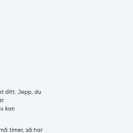

t ditt. Jepp, du
år
Du kan
må timer, så har