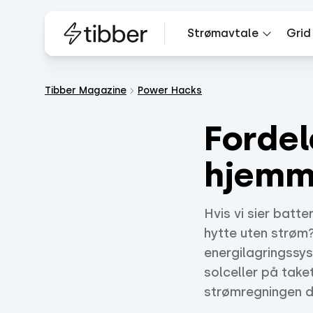
Strømavtale
Grid
Tibber Magazine
Power Hacks
Fordel
hjem
Hvis vi sier batte
hytte uten strøm?
energilagringssys
solceller på take
strømregningen d