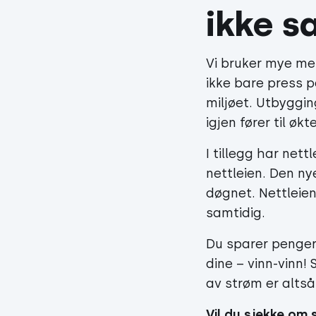
ikke s
Vi bruker mye mer
ikke bare press 
miljøet. Utbyggi
igjen fører til øk
I tillegg har nett
nettleien. Den ny
døgnet. Nettleie
samtidig.
Du sparer penger,
dine – vinn-vinn!
av strøm er alts
Vil du sjekke om