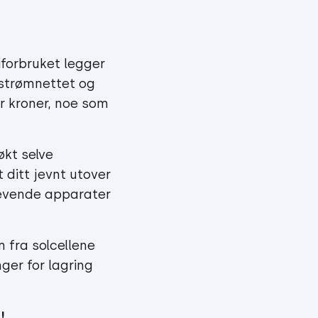
iforbruket legger
 strømnettet og
r kroner, noe som
økt selve
 ditt jevnt utover
revende apparater
 fra solcellene
ger for lagring
!