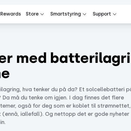
 Rewards
Store
Smartstyring
Support
er med batterilagr
me
rilagring, hva tenker du på da? Et solcellebatteri p
 Da må du tenke om igjen. I dag finnes det flere
temer, også for deg som er koblet til strømnettet,
t (ennå, iallefall). Og nettopp det er gode nyheter 
in.