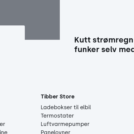
Kutt strømregn
funker selv me
Tibber Store
Ladebokser til elbil
Termostater
ger
Luftvarmepumper
ine
Panelovner