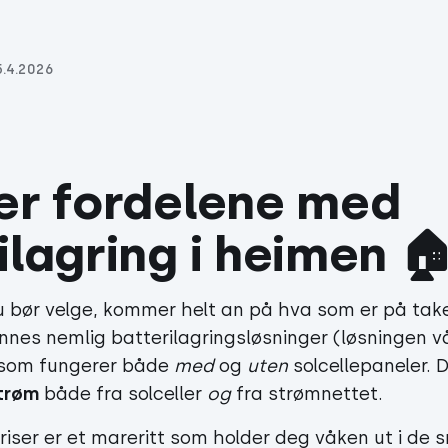
5.4.2026
er fordelene med 
ilagring i heimen 
u bør velge, kommer helt an på hva som er på take
finnes nemlig
batterilagringsløsninger
(løsningen v
 som fungerer både
med
og
uten
solcellepaneler. 
strøm
både fra solceller
og
fra strømnettet.
iser er et mareritt som holder deg våken ut i de s