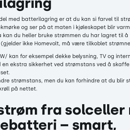
ilagring
del med batterilagring er at du kan si farvel til s
ekmørke og ser på at maten i kjøleskapet blir var
 kan du heller bruke strømmen du har lagret til å 
 (gjelder ikke Homevolt, må være tilkoblet strømne
kW/ kan for eksempel dekke belysning, TV og interne
d en ekstra sikkerhet ved strømstans ved å skaffe
uset.
ndre strømstans, men du kan forhindre at du blir 
røll på nettet.
strøm fra solceller
lebatteri – smart, 