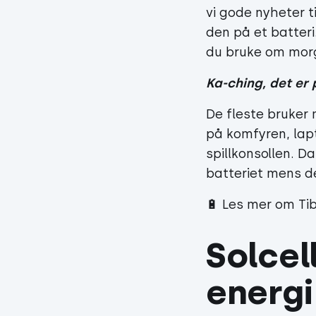
vi gode nyheter t
den på et batter
du bruke om morg
Ka-ching, det er 
De fleste bruker 
på komfyren, lap
spillkonsollen. D
batteriet mens de
🔋
Les mer om Tib
Solcel
energi 