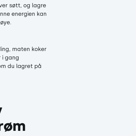
ver søtt, og lagre
enne energien kan
øye.
ding, maten koker
 i gang
som du lagret på
 
trøm