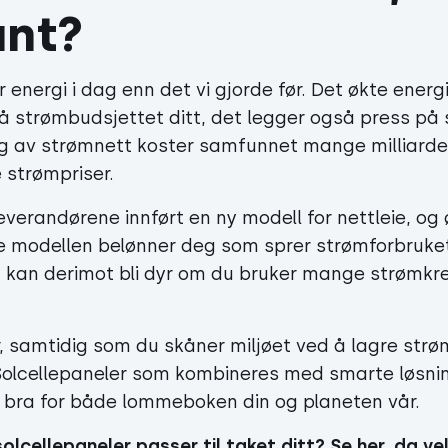
ant?
 energi i dag enn det vi gjorde før. Det økte energ
på strømbudsjettet ditt, det legger også press på
ng av strømnett koster samfunnet mange milliarde
te strømpriser.
leverandørene innført en ny modell for nettleie, og 
e modellen belønner deg som sprer strømforbruket
n kan derimot bli dyr om du bruker mange strømk
 samtidig som du skåner miljøet ved å lagre strøm
 Solcellepaneler som kombineres med smarte løsnin
å bra for både lommeboken din og planeten vår.
solcellepaneler passer til taket ditt
? Se her, da vel