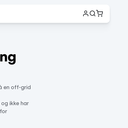
ing
å en off-grid
 og ikke har
for