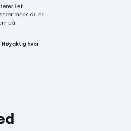
erer i et
userer mens du er
jem på
. Nøyaktig hvor
ed 