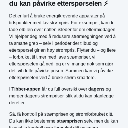
du kan påvirke etterspørselen ⚡️
Det er lurt å bruke energikrevende apparater på
tidspunkter med lav strømpris. For eksempel, kan du
lade elbilen over natten istedenfor om ettermiddagen.
Vi hjelper deg med å redusere strømregningen ved å
ta smarte grep – selv i perioder der tilbud og
etterspørsel gir en høy strømpris. Flytter du – og flere
– forbruket til timer med lave strømpriser, vil
etterspørselen gå ned, og er vi mange nok som gjør
det, vil dette påvirke prisen. Sammen kan vi påvirke
etterspørselen ved å bruke strøm smartere.
I
Tibber-appen
får du full oversikt over
dagens
og
morgendagens strømpriser, slik at du kan planlegge
deretter.
Så, få kontroll på strømprisen og strømforbruket ditt.
Du kan ikke bestemme
strømprisen
selv, men du kan
likevel ta kontroll over forbruket ditt og spare