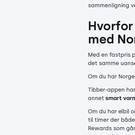
sammenligning v
Hvorfor 
med Nor
Med en fastpris p
det samme uanset
Om du har Norgesp
Tibber-appen har
annet
smart var
Om du har elbil 
til timer der båd
Rewards som går t