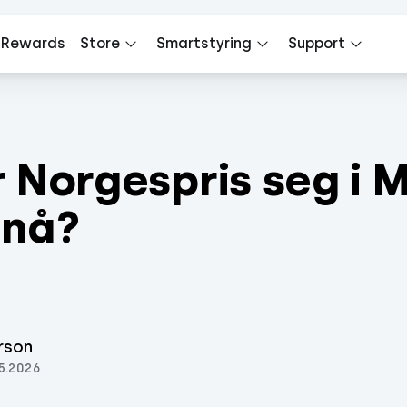
 Rewards
Store
Smartstyring
Support
 Norgespris seg i M
 nå?
rson
5.2026