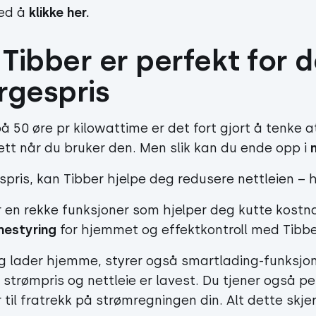
ed å
klikke her
.
Tibber er perfekt for d
gespris
å 50 øre pr kilowattime er det fort gjort å tenke a
t når du bruker den. Men slik kan du ende opp i
ris, kan Tibber hjelpe deg redusere nettleien – 
 en rekke funksjoner som hjelper deg kutte kostn
mestyring
for hjemmet og effektkontroll med Tibb
og lader hjemme, styrer også smartlading-funksjo
e strømpris og nettleie er lavest. Du tjener også p
il fratrekk på strømregningen din. Alt dette skjer