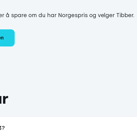
r å spare om du har Norgespris og velger Tibber.
en
ar
3?