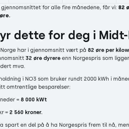
 gjennomsnittet for alle fire månedene, får vi:
82 ø
øre.
yr dette for deg i Midt
t-Norge har i gjennomsnitt vært på
82 øre per kilo
ennomsnitt
32 øre dyrere
enn Norgespris som ligger
ludert mva.
sholdning i NO3 som bruker rundt 2000 kWh i måne
gitt omtrentlige besparelser:
åneder
=
8 000 kWt
kr =
2 560 kroner.
a spart en del på å ha Norgespris frem til nå, me