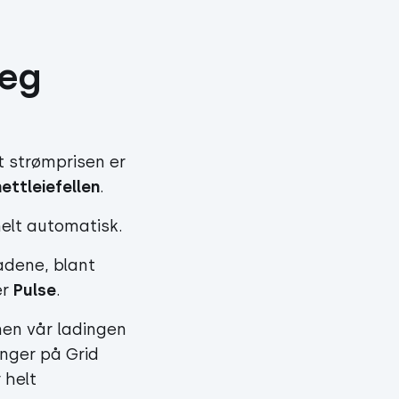
eg 
t strømprisen er
nettleiefellen
.
helt automatisk.
adene, blant
er
Pulse
.
nen vår ladingen
enger på Grid
 helt