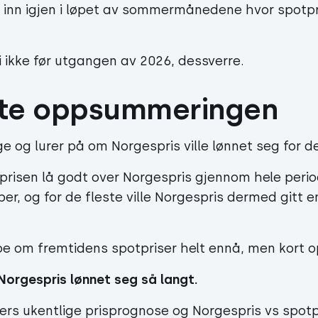
 inn igjen i løpet av sommermånedene hvor spotpr
i ikke før utgangen av 2026, dessverre.
rte oppsummeringen
ge og lurer på om Norgespris ville lønnet seg for 
tprisen lå godt over Norgespris gjennom hele peri
ber, og for de fleste ville Norgespris dermed gitt e
noe om fremtidens spotpriser helt ennå, men kort
Norgespris lønnet seg så langt.
ers ukentlige prisprognose og Norgespris vs spotp