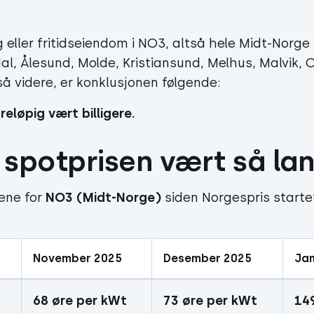
 eller fritidseiendom i NO3, altså hele Midt-Norge 
al, Ålesund, Molde, Kristiansund, Melhus, Malvik, 
å videre, er konklusjonen følgende:
reløpig vært billigere.
 spotprisen vært så la
sene for
NO3 (Midt-Norge)
siden Norgespris starte
November 2025
Desember 2025
Jan
68 øre per kWt
73 øre per kWt
14