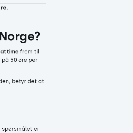
re.
-Norge?
wattime
frem til
 på 50 øre per
den, betyr det at
n spørsmålet er