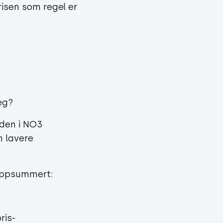
isen som regel er
deg?
oden i NO3
n lavere
 oppsummert:
ris-