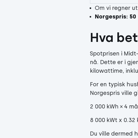
Om vi regner ut
Norgespris: 50 
Hva bet
Spotprisen i Mid
nå. Dette er i gj
kilowattime, ink
For en typisk hu
Norgespris ville 
2 000 kWh × 4 m
8 000 kWt x 0.32 
Du ville dermed h