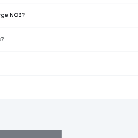
Norge NO3?
s?