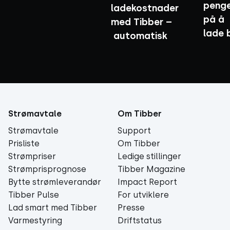
peng
ladekostnader
på å
med Tibber –
lade 
automatisk
Strømavtale
Om Tibber
Strømavtale
Support
Prisliste
Om Tibber
Strømpriser
Ledige stillinger
Strømprisprognose
Tibber Magazine
Bytte strømleverandør
Impact Report
Tibber Pulse
For utviklere
Lad smart med Tibber
Presse
Varmestyring
Driftstatus