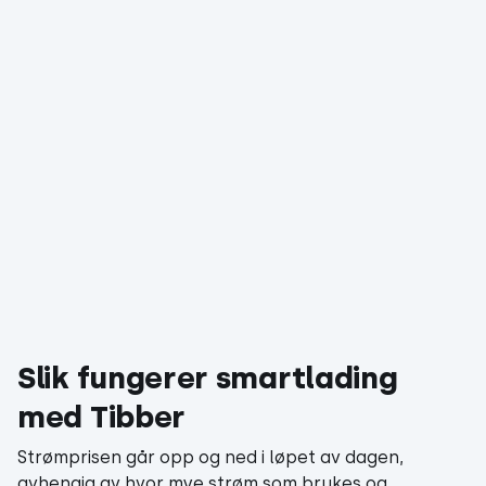
Slik fungerer smartlading
med Tibber
Strømprisen går opp og ned i løpet av dagen,
avhengig av hvor mye strøm som brukes og