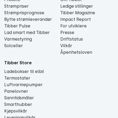
Strømpriser
Ledige stillinger
Strømprisprognose
Tibber Magazine
Bytte strømleverandør
Impact Report
Tibber Pulse
For utviklere
Lad smart med Tibber
Presse
Varmestyring
Driftstatus
Solceller
Vilkår
Åpenhetsloven
Tibber Store
Ladebokser til elbil
Termostater
Luftvarmepumper
Panelovner
Sanntidsmåler
Smarthubber
Kjøpsvilkår
Leveringsvilkår