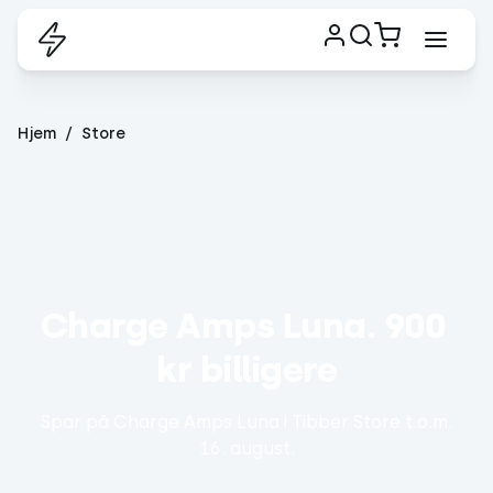
Hjem
Store
Charge Amps Luna. 900 
kr billigere
Spar på Charge Amps Luna i Tibber Store t.o.m.
16. august.