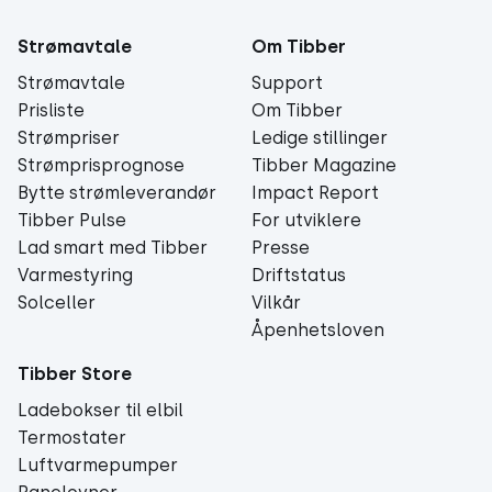
Strømavtale
Om Tibber
Strømavtale
Support
Prisliste
Om Tibber
Strømpriser
Ledige stillinger
Strømprisprognose
Tibber Magazine
Bytte strømleverandør
Impact Report
Tibber Pulse
For utviklere
Lad smart med Tibber
Presse
Varmestyring
Driftstatus
Solceller
Vilkår
Åpenhetsloven
Tibber Store
Ladebokser til elbil
Termostater
Luftvarmepumper