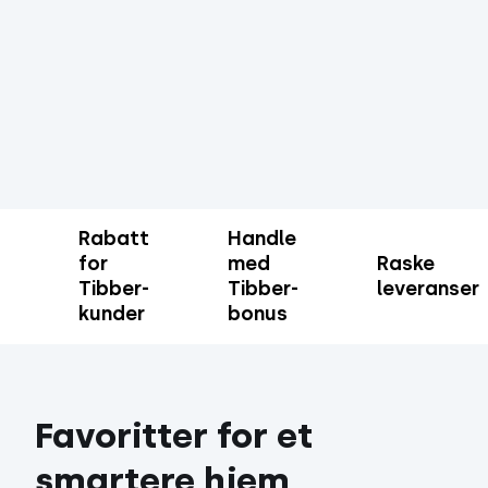
Rabatt
Handle
for
med
Raske
Tibber-
Tibber-
leveranser
kunder
bonus
Favoritter for et
smartere hjem