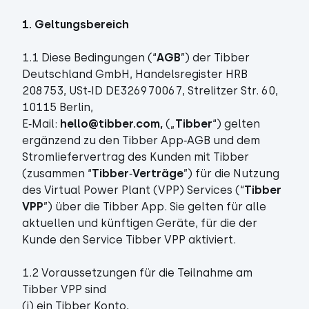
1. Geltungsbereich
1.1 Diese Bedingungen (“
AGB
”) der Tibber
Deutschland GmbH, Handelsregister HRB
208753, USt‑ID DE326970067, Strelitzer Str. 60,
10115 Berlin,
E‑Mail:
hello@tibber.com,
(„
Tibber
“) gelten
ergänzend zu den Tibber App‑AGB und dem
Stromliefervertrag des Kunden mit Tibber
(zusammen “
Tibber
‑
Verträge
”) für die Nutzung
des Virtual Power Plant (VPP) Services (“
Tibber
VPP
”) über die Tibber App. Sie gelten für alle
aktuellen und künftigen Geräte, für die der
Kunde den Service Tibber VPP aktiviert.
1.2 Voraussetzungen für die Teilnahme am
Tibber VPP sind
(i) ein Tibber Konto,