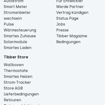
Autostrom
Für Entwickler
Smart Meter
Werde Partner
Stromanbieter
Vertrag kündigen
wechseln
Status Page
Pulse
Jobs
Wärmesteuerung
Presse
Smartes Zuhause
Tibber Magazine
Solarmodule
Bedingungen
Smartes Laden
Tibber Store
Wallboxen
Thermostate
Smartes Heizen
Strom-Tracker
Store AGB
Lieferbedingungen
Retouren