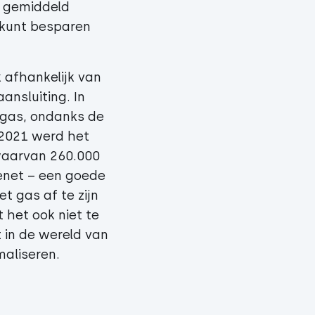
s gemiddeld
t kunt besparen
 afhankelijk van
nsluiting. In
p gas, ondanks de
 2021 werd het
 waarvan 260.000
net – een goede
t gas af te zijn
 het ook niet te
 in de wereld van
maliseren.