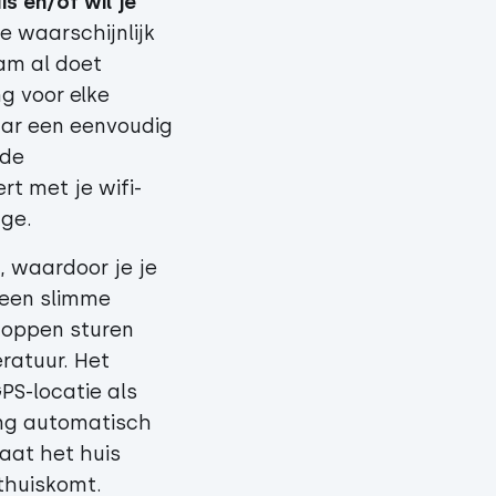
s en/of wil je
je waarschijnlijk
am al doet
g voor elke
aar een eenvoudig
ude
t met je wifi-
dge.
, waardoor je je
 een slimme
noppen sturen
ratuur. Het
PS-locatie als
ing automatisch
aat het huis
thuiskomt.