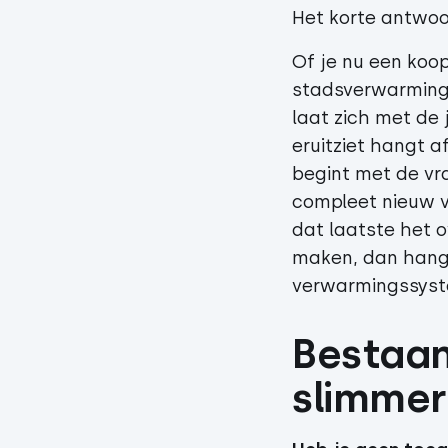
Het korte antwoor
Of je nu een koo
stadsverwarming,
laat zich met de 
eruitziet hangt a
begint met de vr
compleet nieuw v
dat laatste het 
maken, dan hangt 
verwarmingssyste
Bestaan
slimme