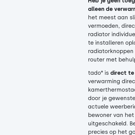
Heb je geen toeg
alleen de verwarm
het meest aan sl
vermoeden, direc
radiator individ
te installeren op
radiatorknoppen 
router met behul
tado° is
direct t
verwarming direc
kamerthermostaa
door je gewenste
actuele weerberi
bewoner van het 
uitgeschakeld. B
precies op het g