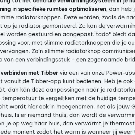
ang tot het centrale verwarmingssysteem in je hui
ing in specifieke ruimtes optimaliseren
, dan heb 
imme radiatorknoppen. Deze worden, zoals de na
t op je radiator gemonteerd. Zo kan de verwarmin
ueel worden gestuurd en aangepast. tado° biedt d
lossing voor, met slimme radiatorknoppen die je o
vervangen. Zo'n slimme radiatorknop communiceer
p van een verbindingsstuk – een zogenaamde bri
e verbinden met Tibber
via een van onze Power-ups
t vanuit de Tibber-app kunt bedienen. Heb je ook
t, dan kan deze aanpassingen naar je radiatork
 temperatuur te vergelijken met de huidige tempe
cht wordt hier ook in meegenomen, net als jouw G
huis. Is er niemand thuis, dan wordt de verwarm
en je op weg naar huis, dan verwarmt je thermost
oede moment zodat het warm is wanneer jij weer 