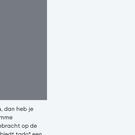
s
, dan heb je
limme
ebracht op de
 biedt tado° een