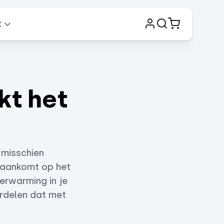
t
kt het
t misschien
et aankomt op het
verwarming in je
ordelen dat met