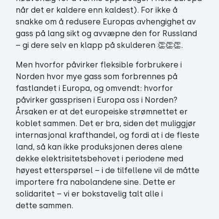
når det er kaldere enn kaldest). For ikke å
snakke om å redusere Europas avhengighet av
gass på lang sikt og avvæpne den for Russland
– gi dere selv en klapp på skulderen 👏👏👏.
Men hvorfor påvirker fleksible forbrukere i
Norden hvor mye gass som forbrennes på
fastlandet i Europa, og omvendt: hvorfor
påvirker gassprisen i Europa oss i Norden?
Årsaken er at det europeiske strømnettet er
koblet sammen. Det er bra, siden det muliggjør
internasjonal krafthandel, og fordi at i de fleste
land, så kan ikke produksjonen deres alene
dekke elektrisitetsbehovet i periodene med
høyest etterspørsel – i de tilfellene vil de måtte
importere fra nabolandene sine. Dette er
solidaritet – vi er bokstavelig talt alle i
dette sammen.