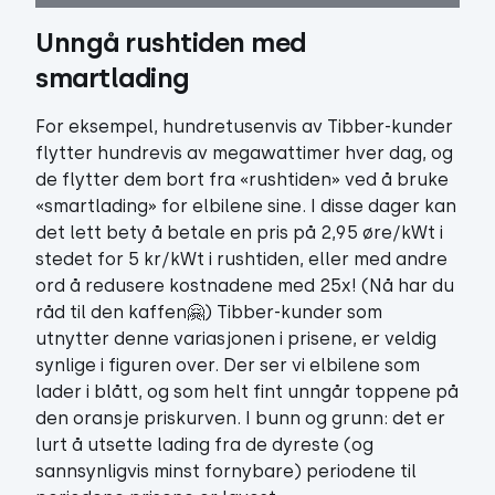
Unngå rushtiden med 
smartlading
For eksempel, hundretusenvis av Tibber-kunder
flytter hundrevis av megawattimer hver dag, og
de flytter dem bort fra «rushtiden» ved å bruke
«smartlading» for elbilene sine. I disse dager kan
det lett bety å betale en pris på 2,95 øre/kWt i
stedet for 5 kr/kWt i rushtiden, eller med andre
ord å redusere kostnadene med 25x! (Nå har du
råd til den kaffen🤗) Tibber-kunder som
utnytter denne variasjonen i prisene, er veldig
synlige i figuren over. Der ser vi elbilene som
lader i blått, og som helt fint unngår toppene på
den oransje priskurven. I bunn og grunn: det er
lurt å utsette lading fra de dyreste (og
sannsynligvis minst fornybare) periodene til