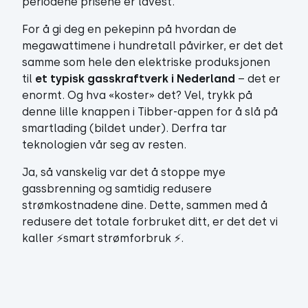
periodene prisene er lavest.
For å gi deg en pekepinn på hvordan de
megawattimene i hundretall påvirker, er det det
samme som hele den elektriske produksjonen
til
et typisk gasskraftverk i Nederland
– det er
enormt. Og hva «koster» det? Vel, trykk på
denne lille knappen i Tibber-appen for å slå på
smartlading (bildet under). Derfra tar
teknologien vår seg av resten.
Ja, så vanskelig var det å stoppe mye
gassbrenning og samtidig redusere
strømkostnadene dine. Dette, sammen med å
redusere det totale forbruket ditt, er det det vi
kaller ⚡️smart strømforbruk ⚡️.