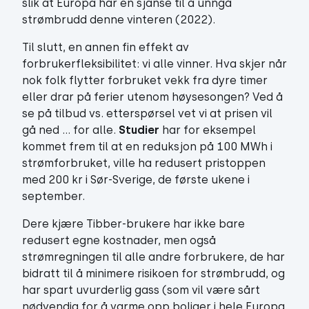
slik at Europa har en sjanse til å unngå
strømbrudd denne vinteren (2022).
Til slutt, en annen fin effekt av
forbrukerfleksibilitet: vi alle vinner. Hva skjer når
nok folk flytter forbruket vekk fra dyre timer
eller drar på ferier utenom høysesongen? Ved å
se på tilbud vs. etterspørsel vet vi at prisen vil
gå ned … for alle.
Studier
har for eksempel
kommet frem til at en reduksjon på 100 MWh i
strømforbruket, ville ha redusert pristoppen
med 200 kr i Sør-Sverige, de første ukene i
september.
Dere kjære Tibber-brukere har ikke bare
redusert egne kostnader, men også
strømregningen til alle andre forbrukere, de har
bidratt til å minimere risikoen for strømbrudd, og
har spart uvurderlig gass (som vil være sårt
nødvendig for å varme opp boliger i hele Europa