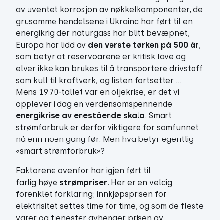
av uventet korrosjon av nøkkelkomponenter, de
grusomme hendelsene i Ukraina har ført til en
energikrig der naturgass har blitt bevæpnet,
Europa har lidd av
den verste tørken på 500 år
,
som betyr at reservoarene er kritisk lave og
elver ikke kan brukes til å transportere drivstoff
som kull til kraftverk, og listen fortsetter …
Mens 1970-tallet var en oljekrise, er det vi
opplever i dag en verdensomspennende
energikrise av enestående skala
. Smart
strømforbruk er derfor viktigere for samfunnet
nå enn noen gang før. Men hva betyr egentlig
«smart strømforbruk»?
Faktorene ovenfor har igjen ført til
farlig høye
strømpriser
. Her er en veldig
forenklet forklaring; innkjøpsprisen for
elektrisitet settes time for time, og som de fleste
varer og tjenester avhenger prisen av