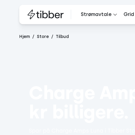
Strømavtale
Grid
Hjem
Store
Tilbud
Charge Amps
kr billigere.
Spar på Charge Amps Luna i Tibber Stor