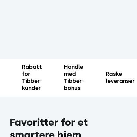
Rabatt
Handle
for
med
Raske
Tibber-
Tibber-
leveranser
kunder
bonus
Favoritter for et
smartere hjem