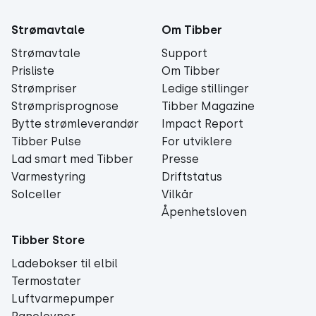
Strømavtale
Om Tibber
Strømavtale
Support
Prisliste
Om Tibber
Strømpriser
Ledige stillinger
Strømprisprognose
Tibber Magazine
Bytte strømleverandør
Impact Report
Tibber Pulse
For utviklere
Lad smart med Tibber
Presse
Varmestyring
Driftstatus
Solceller
Vilkår
Åpenhetsloven
Tibber Store
Ladebokser til elbil
Termostater
Luftvarmepumper