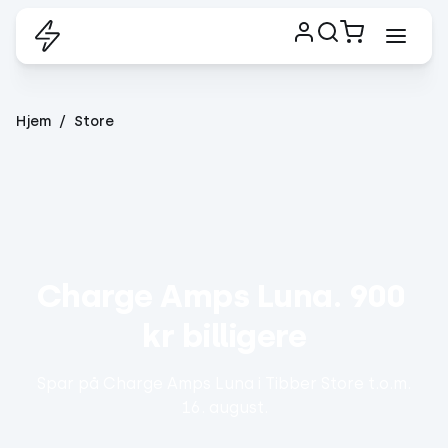
Hjem
Store
Charge Amps Luna. 900 
kr billigere
Spar på Charge Amps Luna i Tibber Store t.o.m.
16. august.