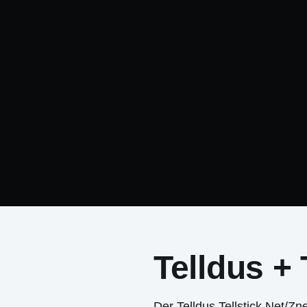
Telldus + 
Der Telldus Tellstick Net/Z