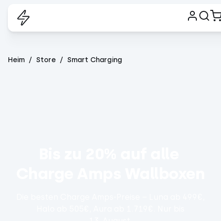
Heim
Store
Smart Charging
Bis zu 20% auf alle 
Charge Amps Wallboxen
Die besten Charge Amps-Preise – Luna ab 499€,
Halo ab 505€, Aura ab 1.719€. Nur bis
13. August.