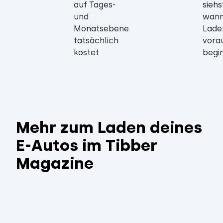
auf Tages-
siehs
und
wann
Monatsebene
Lade
tatsächlich
vorau
kostet
begi
Mehr zum Laden deines
E-Autos im Tibber
Magazine