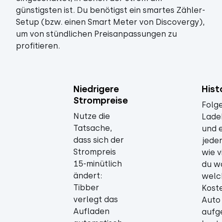
günstigsten ist. Du benötigst ein smartes Zähler-
Setup (bzw. einen Smart Meter von Discovergy),
um von stündlichen Preisanpassungen zu
profitieren.
Niedrigere
Hist
Strompreise
Folge
Nutze die
Ladeh
Tatsache,
und 
dass sich der
jeder
Strompreis
wie v
15-minütlich
du w
ändert:
welc
Tibber
Kost
verlegt das
Auto
Aufladen
aufg