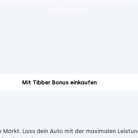
ge Amps-Preise – Luna ab 499€, Halo ab 505€, Aur
bis 13. August.
Mit Tibber Bonus einkaufen
m Markt. Lass dein Auto mit der maximalen Leistun