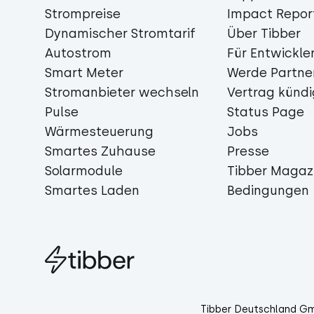
Strompreise
Impact Repor
Dynamischer Stromtarif
Über Tibber
Autostrom
Für Entwickle
Smart Meter
Werde Partne
Stromanbieter wechseln
Vertrag künd
Pulse
Status Page
Wärmesteuerung
Jobs
Smartes Zuhause
Presse
Solarmodule
Tibber Magaz
Smartes Laden
Bedingungen
Tibber Deutschland Gmb