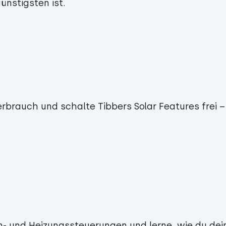
ünstigsten ist.
rbrauch und schalte Tibbers Solar Features frei –
- und Heizungssteuerungen und lerne, wie du dei