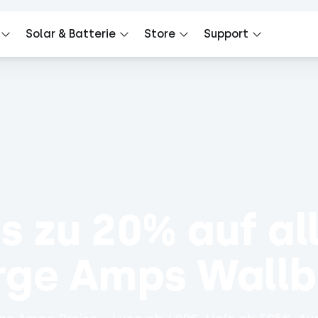
Solar & Batterie
Store
Support
is zu 20% auf all
rge Amps Wallb