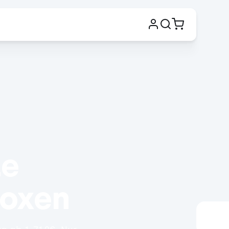
e 
oxen