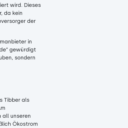
ert wird. Dieses
, da kein
eversorger der
omanbieter in
nde” gewürdigt
auben, sondern
s Tibber als
Am
n all unseren
eßlich Ökostrom