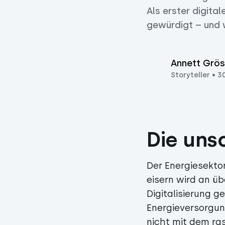
Als erster digit
gewürdigt – und w
Annett Grös
Storyteller
•
3
Die uns
Der Energiesekto
eisern wird an ü
Digitalisierung g
Energieversorgung
nicht mit dem ra