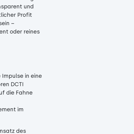
ansparent und
icher Profit
sein –
ent oder reines
 Impulse in eine
oren DCTI
uf die Fahne
gement im
nsatz des