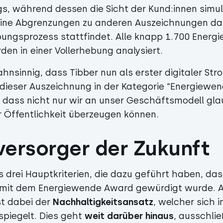
s, während dessen die Sicht der Kund:innen simuli
 eine Abgrenzungen zu anderen Auszeichnungen dar
bungsprozess stattfindet. Alle knapp 1.700 Energi
en in einer Vollerhebung analysiert.
hnsinnig, dass Tibber nun als erster digitaler Str
dieser Auszeichnung in der Kategorie “Energiewe
, dass nicht nur wir an unser Geschäftsmodell gl
r Öffentlichkeit überzeugen können.
versorger der Zukunft
 drei Hauptkriterien, die dazu geführt haben, das
1 mit dem Energiewende Award gewürdigt wurde. 
t dabei der
Nachhaltigkeitsansatz
, welcher sich i
spiegelt. Dies geht
weit darüber hinaus
, ausschli