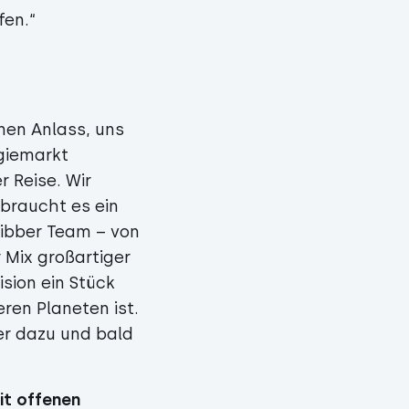
fen.“
inen Anlass, uns
giemarkt
 Reise. Wir
braucht es ein
Tibber Team – von
r Mix großartiger
sion ein Stück
ren Planeten ist.
er dazu und bald
it offenen