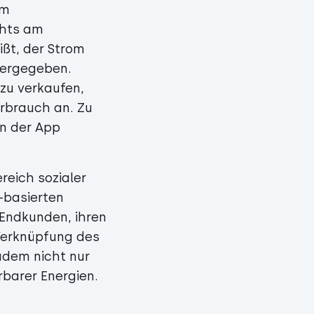
em
chts am
ißt, der Strom
tergegeben.
zu verkaufen,
rbrauch an. Zu
in der App
reich sozialer
-basierten
Endkunden, ihren
Verknüpfung des
udem nicht nur
rbarer Energien.