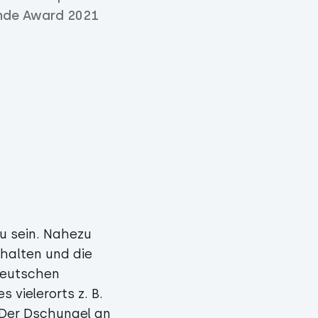
ende Award 2021
u sein. Nahezu
halten und die
 deutschen
 vielerorts z. B.
 Der Dschungel an