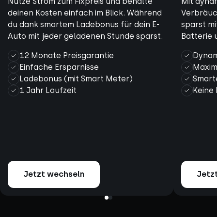
Nutze Strom zum Fixpreis und behalte
Mit dyna
deinen Kosten einfach im Blick. Während
Verbräuc
du dank smartem Ladebonus für dein E-
sparst mi
Auto mit jeder geladenen Stunde sparst.
Batterie 
12 Monate Preisgarantie
Dynam
Einfache Ersparnisse
Maxim
Ladebonus (mit Smart Meter)
Smart
1 Jahr Laufzeit
Keine 
Jetzt wechseln
Jetz